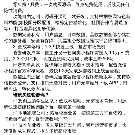
零年费 / 月费：一次购买源码，终身免费使用，后续无任何
隐性消费;
功能自由定制：源码开源可二次开发，支持根据校园特色新
增功能(如校园分区配送、楼栋定位精准化、社团合作专属通道
等)，打造差异化竞争优势;
数据完全私有：用户信息、订单数据、营收数据全部存储在
你的服务器，安全有保障，无需担心数据泄露或平台限制导出。
3. 低成本落地，1-3天快速上线，抢占市场先机
省去研发成本：自主开发一套同类小程序需投入 10 万 + 费
用、2-3 个月时间，现在直接购买源码，成本直降 90%;
部署简单高效：提供详细部署文档 + 技术指导，配合微信
小程序官方审核流程，最快1-3天完成从部署到上线全流程;
微信生态适配：源码完全兼容微信小程序最新版本，支持微
信授权登录、支付接口无缝对接，用户无需额外下载 APP，扫
码即达，转化效率拉满。
谁该买这套源码？
✅ 想创业的学生团队：低成本启动，无需技术背景，用源
码快速搭建校园跑腿平台，赚取第一桶金;
✅ 本地跑腿公司：拓展校园业务，摆脱第三方平台依赖，
打造自有品牌，提升营收利润率;
✅ 技术创业者：省去基础开发时间，聚焦运营和市场，快
速复制成功模式，抢占多所高校市场;