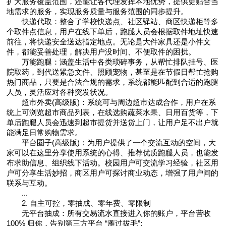
扩大服务覆盖范围，还能让各代理发挥本地优势，提供更贴合当
地需求的服务，实现服务质量与服务范围的同步提升。
快递代取：整合了学校快递点、社区驿站、商区快递柜等多
个取件点信息，用户在线下单后，跑腿人员会根据取件地址快速
前往，将快递安全送达指定地点。无论是大件家具还是小件文
件，都能妥善处理，解决用户没时间、不便取件的困扰。
万能跑腿：涵盖生活中各类琐碎事务，从帮忙排队挂号、医
院取药，到代送紧急文件、照顾宠物，甚至是在节假日帮忙抢购
热门商品，只要是合法合规的需求，系统都能匹配到合适的跑腿
人员，灵活应对各种突发状况。
超市外卖(高级版)：系统可与周边超市达成合作，用户在系
统上可浏览超市商品列表，在线选购蔬菜水果、日用百货等，下
单后跑腿人员会迅速到超市提货并送货上门，让用户足不出户就
能满足日常购物需求。
平台圈子(高级版)：为用户提供了一个交流互动的空间，大
家可以在这里分享使用系统的心得、推荐优质跑腿人员，也能发
布求助信息、组织线下活动。校园用户可交流学习经验，社区用
户可分享生活妙招，商区用户可探讨商业动态，增强了用户间的
联系与互动。
...
2. 自主可控，零抽成、零年费、零限制
无平台抽成：所有交易流水直接进入你的账户，平台营收
100% 归你，告别第三方平台 “雁过拔毛”;