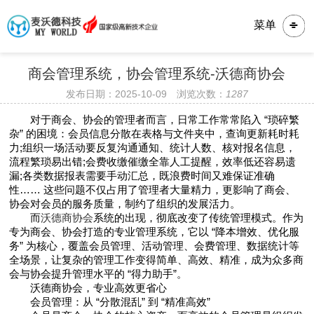
菜单
商会管理系统，协会管理系统-沃德商协会
发布日期：2025-10-09 浏览次数：
1287
对于商会、协会的管理者而言，日常工作常常陷入 “琐碎繁
杂” 的困境：会员信息分散在表格与文件夹中，查询更新耗时耗
力;组织一场活动要反复沟通通知、统计人数、核对报名信息，
流程繁琐易出错;会费收缴催缴全靠人工提醒，效率低还容易遗
漏;各类数据报表需要手动汇总，既浪费时间又难保证准确
性…… 这些问题不仅占用了管理者大量精力，更影响了商会、
协会对会员的服务质量，制约了组织的发展活力。
而
沃德商协会
系统的出现，彻底改变了传统管理模式。作为
专为商会、协会打造的专业管理系统，它以 “降本增效、优化服
务” 为核心，覆盖会员管理、活动管理、会费管理、数据统计等
全场景，让复杂的管理工作变得简单、高效、精准，成为众多商
会与协会提升管理水平的 “得力助手”。
沃德商协会，专业高效更省心
会员管理：从 “分散混乱” 到 “精准高效”