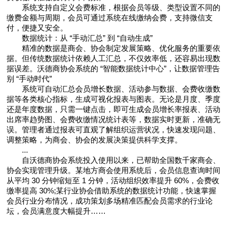
系统支持自定义会费标准，根据会员等级、类型设置不同的
缴费金额与周期，会员可通过系统在线缴纳会费，支持微信支
付，便捷又安全。
数据统计：从 “手动汇总” 到 “自动生成”
精准的数据是商会、协会制定发展策略、优化服务的重要依
据。但传统数据统计依赖人工汇总，不仅效率低，还容易出现数
据误差。沃德商协会系统的 “智能数据统计中心”，让数据管理告
别 “手动时代”
系统可自动汇总会员增长数据、活动参与数据、会费收缴数
据等各类核心指标，生成可视化报表与图表。无论是月度、季度
还是年度数据，只需一键点击，即可生成会员增长率报表、活动
出席率趋势图、会费收缴情况统计表等，数据实时更新，准确无
误。管理者通过报表可直观了解组织运营状况，快速发现问题、
调整策略，为商会、协会的发展决策提供科学支撑。
...
自沃德商协会系统投入使用以来，已帮助全国数千家商会、
协会实现管理升级。某地方商会使用系统后，会员信息查询时间
从平均 30 分钟缩短至 1 分钟，活动组织效率提升 60%，会费收
缴率提高 30%;某行业协会借助系统的数据统计功能，快速掌握
会员行业分布情况，成功策划多场精准匹配会员需求的行业论
坛，会员满意度大幅提升……