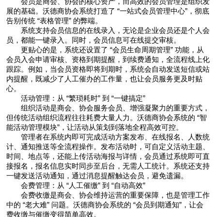
会员是商会、协会的核心资产，而高效的会员管理是组织发
展的基础。沃德商协会系统打造了 “一站式会员管理中心”，彻底
告别传统 “表格管理” 的弊端。
系统支持会员信息的在线录入，无论是企业会员还是个人会
员，都能一键录入。同时，会员信息可在线提交审核。
更贴心的是，系统还设置了 “会员生命周期管理” 功能，从
会员入会申请审核、资格到期提醒，到续费通知，全流程线上化
跟踪。例如，当会员资格即将到期时，系统会自动发送短信或站
内提醒，既减少了人工催办的工作量，也让会员服务更及时贴
心。
活动管理：从 “繁琐耗时” 到 “一键搞定”
组织活动是商会、协会服务会员、增强凝聚力的重要方式，
但传统活动组织流程往往耗费大量人力。沃德商协会系统的 “智
能活动管理模块”，让活动从策划到落地全程高效可控。
管理者在系统内即可完成活动方案发布、在线报名、人数统
计、通知推送等全流程操作。发布活动时，可自定义活动主题、
时间、地点等，还能上传活动海报与详情，会员通过系统即可直
接报名，报名信息实时同步至后台，无需人工统计。系统还支持
一键发送活动通知，通过消息提醒触达会员，避免遗漏。
会费管理：从 “人工催缴” 到 “自动高效”
会费收缴是商会、协会维持运营的重要保障，也是管理工作
中的 “老大难” 问题。沃德商协会系统的 “会员到期通知”，让会
费收缴与催缴变得简单高效。